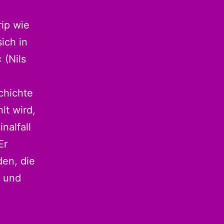
ip wie
ich in
 (Nils
chichte
lt wird,
nalfall
Er
den, die
n und