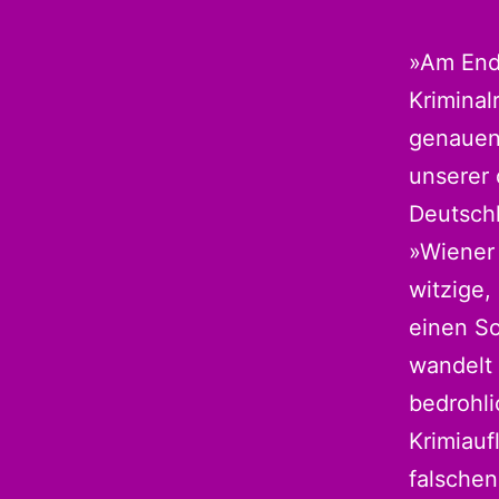
»Am Ende
Kriminal
genauen,
unserer 
Deutschl
»Wiener
witzige,
einen So
wandelt 
bedrohl
Krimiauf
falschen