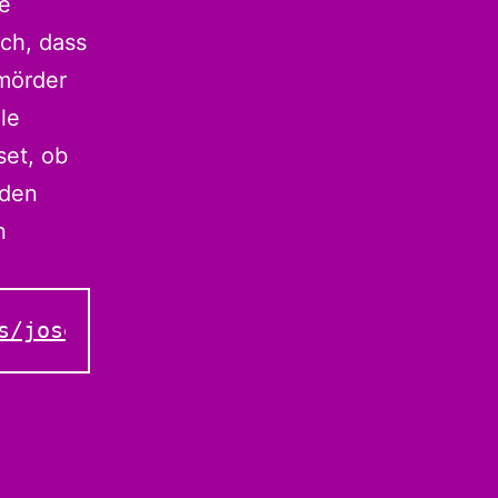
ne
ch, dass
nmörder
le
set, ob
rden
n
s/josef-kleindienst-mein-leben-als-se