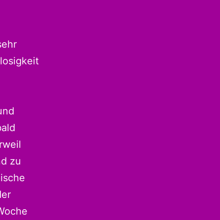
sehr
losigkeit
und
bald
rweil
nd zu
pische
der
 Woche