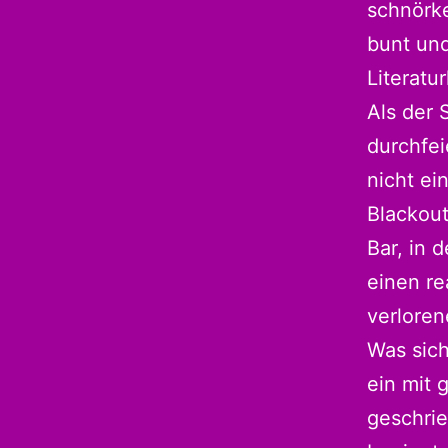
schnörke
bunt und
Literatu
Als der 
durchfei
nicht ei
Blackout
Bar, in d
einen re
verloren
Was sich
ein mit
geschrie