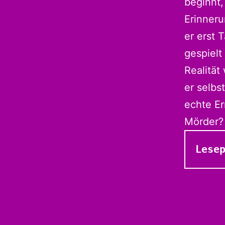
beginnt,
Erinneru
er erst 
gespielt
Realität
er selbs
echte Er
Mörder?
Lese