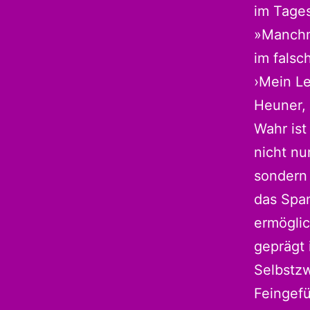
im Tages
»Manchm
im falsc
›Mein Le
Heuner, 
Wahr ist
nicht nu
sondern 
das Span
ermöglic
geprägt 
Selbstzw
Feingefü