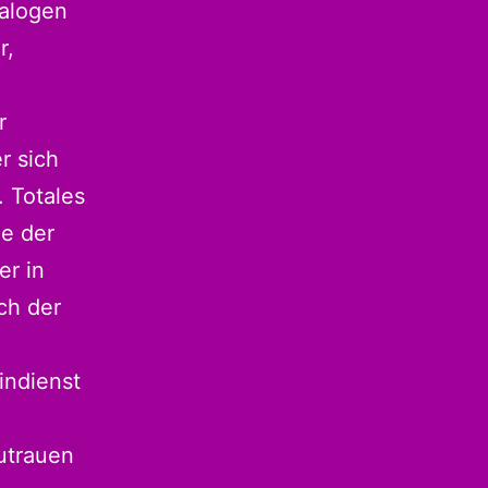
ialogen
r,
r
r sich
 Totales
he der
er in
ch der
indienst
utrauen